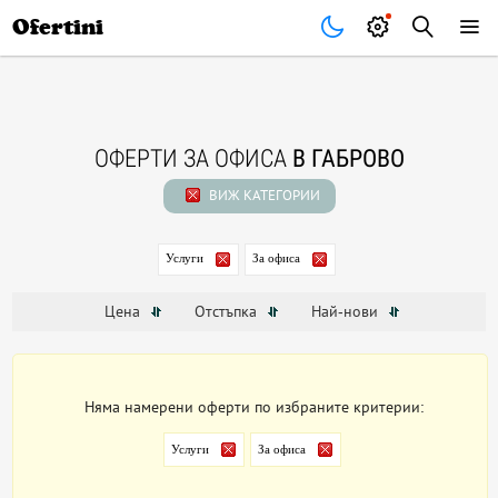
Почивки
Стоки
В града
Всички оферти
Ofertini
ОФЕРТИ ЗА ОФИСА
В ГАБРОВО
ВИЖ КАТЕГОРИИ
Услуги
За офиса
Цена
Отстъпка
Най-нови
Няма намерени оферти по избраните критерии:
Услуги
За офиса