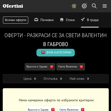
Ofertini
Почивки
Стоки
В града
Всички оферти
ОФЕРТИ - РАЗКРАСИ СЕ ЗА СВЕТИ ВАЛЕНТИН
В ГАБРОВО
ВИЖ КАТЕГОРИИ
Красота и Здраве
Свети Валентин
Цена
Отстъпка
Най-нови
Няма намерени оферти по избраните критерии:
Красота и Здраве
Свети Валентин