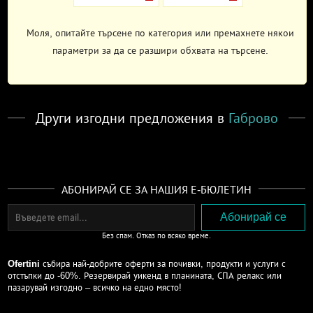
Моля, опитайте търсене по категория или премахнете някои
параметри за да се разшири обхвата на търсене.
Други изгодни предложения в
Габрово
АБОНИРАЙ СЕ ЗА НАШИЯ Е-БЮЛЕТИН
Без спам. Отказ по всяко време.
Ofertini
събира най-добрите оферти за почивки, продукти и услуги с
отстъпки до -60%. Резервирай уикенд в планината, СПА релакс или
пазарувай изгодно – всичко на едно място!