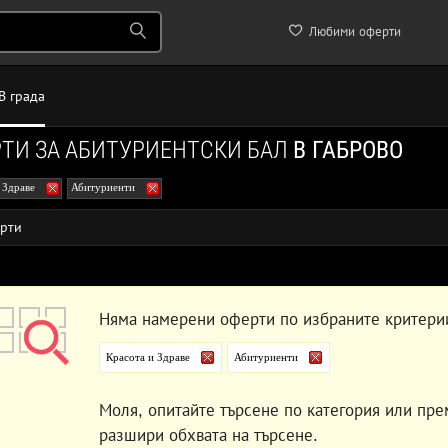
Любими оферти
В града
ТИ ЗА АБИТУРИЕНТСКИ БАЛ
В ГАБРОВО
 Здраве
Абитуриенти
рти
Няма намерени оферти по избраните критери
Красота и Здраве
Абитуриенти
Моля, опитайте търсене по категория или пре
разшири обхвата на търсене.