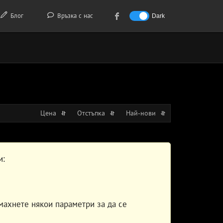
Блог
Връзка с нас
Dark
Цена
Отстъпка
Най-нови
и:
махнете някои параметри за да се