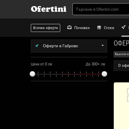
Ofertini
Почивки
Стоки
Всички оферти
ОФЕР
Оферти в Габрово
Красота и
Цена от 0 лв
До 300+ лв
0 офе